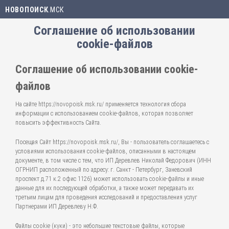
НОВОПОИСК
.МСК
Соглашение об использовании
cookie-файлов
Соглашение об использовании cookie-
файлов
На сайте https://novopoisk.msk.ru/ применяется технология сбора
информации с использованием cookie-файлов, которая позволяет
повысить эффективность Сайта.
Посещая Сайт https://novopoisk.msk.ru/, Вы - пользователь соглашаетесь с
условиями использования cookie-файлов, описанными в настоящем
документе, в том числе с тем, что ИП Деревлев Николай Федорович (ИНН
ОГРНИП расположенный по адресу: г. Санкт - Петербург, Заневский
проспект д.71 к.2 офис 1126) может использовать cookie-файлы и иные
данные для их последующей обработки, а также может передавать их
третьим лицам для проведения исследований и предоставления услуг
Партнерами ИП Деревлеву Н.Ф.
Файлы cookie (куки) - это небольшие текстовые файлы, которые